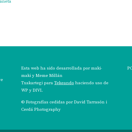
laneta
Esta web ha sido desarrollada por
maki-
P
maki
y
Meme Millán
ve
Txakartegi
para
Tekeando
haciendo uso de
WP y DIVI.
© Fotografías cedidas por
David Tarrasón i
Cerdá Photography