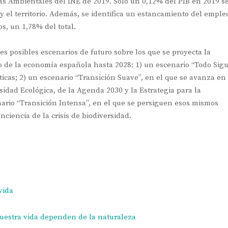
as Ambientales del INE de 2019. Solo un 0,12% del PIB en 2019 s
y el territorio. Además, se identifica un estancamiento del emple
s, un 1,78% del total.
res posibles escenarios de futuro sobre los que se proyecta la
o de la economía española hasta 2028: 1) un escenario “Todo Sig
ticas; 2) un escenario “Transición Suave”, en el que se avanza en
sidad Ecológica, de la Agenda 2030 y la Estrategia para la
nario “Transición Intensa”, en el que se persiguen esos mismos
ciencia de la crisis de biodiversidad.
vida
nuestra vida dependen de la naturaleza