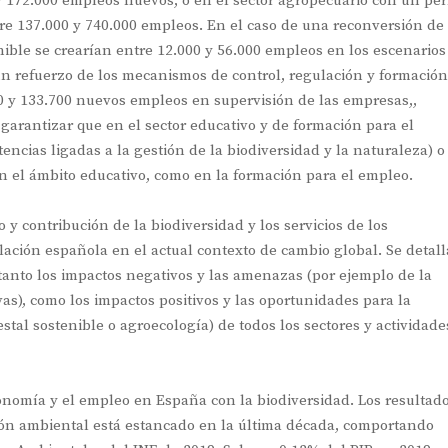
y 172.000 empleos nuevos, o en el sector agropecuario con un perf
re 137.000 y 740.000 empleos. En el caso de una reconversión de 
ible se crearían entre 12.000 y 56.000 empleos en los escenarios
un refuerzo de los mecanismos de control, regulación y formación
0 y 133.700 nuevos empleos en supervisión de las empresas,,
garantizar que en el sector educativo y de formación para el
ncias ligadas a la gestión de la biodiversidad y la naturaleza) o
n el ámbito educativo, como en la formación para el empleo.
 y contribución de la biodiversidad y los servicios de los
blación española en el actual contexto de cambio global. Se detal
anto los impactos negativos y las amenazas (por ejemplo de la
vas), como los impactos positivos y las oportunidades para la
stal sostenible o agroecología) de todos los sectores y actividade
onomía y el empleo en España con la biodiversidad. Los resultad
ión ambiental está estancado en la última década, comportando