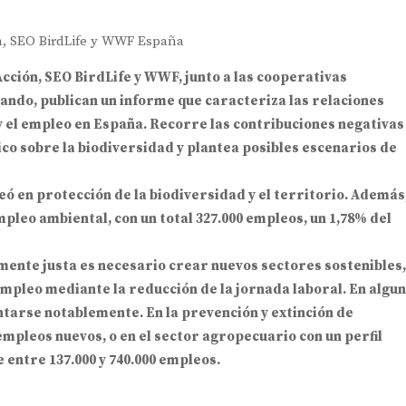
ón, SEO BirdLife y WWF España
Acción, SEO BirdLife y WWF, junto a las cooperativas
tando, publican un informe que caracteriza las relaciones
y el empleo en España. Recorre las contribuciones negativas
co sobre la biodiversidad y plantea posibles escenarios de
leó en protección de la biodiversidad y el territorio. Además
mpleo ambiental, con un total 327.000 empleos, un 1,78% del
lmente justa es necesario crear nuevos sectores sostenibles,
empleo mediante la reducción de la jornada laboral. En algu
tarse notablemente. En la prevención y extinción de
 empleos nuevos, o en el sector agropecuario con un perfil
 entre 137.000 y 740.000 empleos.