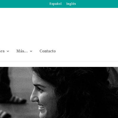
Español
Inglés
nes
Más…
Contacto